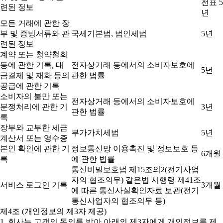
전표 5
련된 정보
년
모든 거래에 관한 장
부 및 증빙서류와 관
국세기본법, 법인세법
5년
련된 정보
계약 또는 청약철회
등에 관한 기록, 대
전자상거래 등에서의 소비자보호에
5년
금결제 및 재화 등의
관한 법률
공급에 관한 기록
소비자의 불만 또는
전자상거래 등에서의 소비자보호에
분쟁처리에 관한 기
3년
관한 법률
록
장부와 교부한 세금
부가가치세법
5년
계산서 또는 영수증
본인 확인에 관한 기
정보통신망 이용촉진 및 정보보호 등
6개월
록
에 관한 법률
통신비밀보호법 제15조의2(전기사업
자의 협조의무) 같은법 시행령 제41조
서비스 로그인 기록
3개월
에 따른 통신사실확인자료 보관(전기
통신사업자의 협조의무 등)
제4조 (개인정보의 제3자 제공)
1. 회사는 고객의 동의를 받아 아래의 제3자에게 개인정보를 제