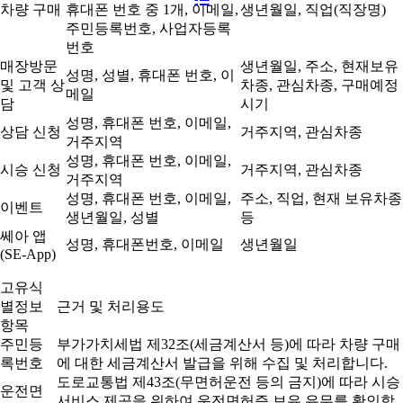
차량 구매
휴대폰 번호 중 1개, 이메일,
생년월일, 직업(직장명)
주민등록번호, 사업자등록
번호
매장방문
생년월일, 주소, 현재보유
성명, 성별, 휴대폰 번호, 이
및 고객 상
차종, 관심차종, 구매예정
메일
담
시기
성명, 휴대폰 번호, 이메일,
상담 신청
거주지역, 관심차종
거주지역
성명, 휴대폰 번호, 이메일,
시승 신청
거주지역, 관심차종
거주지역
성명, 휴대폰 번호, 이메일,
주소, 직업, 현재 보유차종
이벤트
생년월일, 성별
등
쎄아 앱
성명, 휴대폰번호, 이메일
생년월일
(SE-App)
고유식
별정보
근거 및 처리용도
항목
주민등
부가가치세법 제32조(세금계산서 등)에 따라 차량 구매
록번호
에 대한 세금계산서 발급을 위해 수집 및 처리합니다.
도로교통법 제43조(무면허운전 등의 금지)에 따라 시승
운전면
서비스 제공을 위하여 운전면허증 보유 유무를 확인합