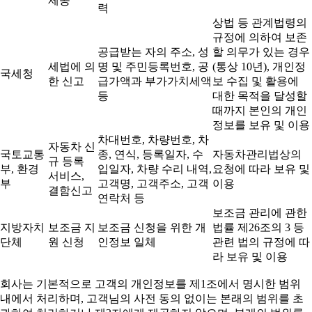
제공
력
상법 등 관계법령의
규정에 의하여 보존
공급받는 자의 주소, 성
할 의무가 있는 경우
세법에 의
명 및 주민등록번호, 공
(통상 10년), 개인정
국세청
한 신고
급가액과 부가가치세액
보 수집 및 활용에
등
대한 목적을 달성할
때까지 본인의 개인
정보를 보유 및 이용
차대번호, 차량번호, 차
자동차 신
국토교통
종, 연식, 등록일자, 수
자동차관리법상의
규 등록
부, 환경
입일자, 차량 수리 내역,
요청에 따라 보유 및
서비스,
부
고객명, 고객주소, 고객
이용
결함신고
연락처 등
보조금 관리에 관한
지방자치
보조금 지
보조금 신청을 위한 개
법률 제26조의 3 등
단체
원 신청
인정보 일체
관련 법의 규정에 따
라 보유 및 이용
회사는 기본적으로 고객의 개인정보를 제1조에서 명시한 범위
내에서 처리하며, 고객님의 사전 동의 없이는 본래의 범위를 초