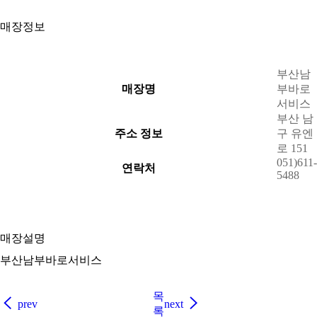
매장정보
50m
부산남
매장명
부바로
서비스
부산 남
주소 정보
구 유엔
로 151
051)611-
연락처
5488
매장설명
부산남부바로서비스
목
prev
next
록