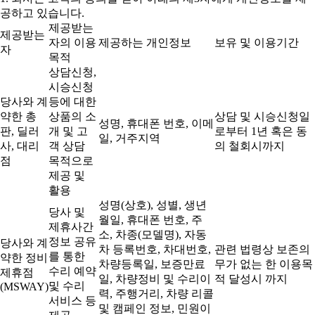
공하고 있습니다.
제공받는
제공받는
자의 이용
제공하는 개인정보
보유 및 이용기간
자
목적
상담신청,
시승신청
당사와 계
등에 대한
약한 총
상품의 소
상담 및 시승신청일
성명, 휴대폰 번호, 이메
판, 딜러
개 및 고
로부터 1년 혹은 동
일, 거주지역
사, 대리
객 상담
의 철회시까지
점
목적으로
제공 및
활용
성명(상호), 성별, 생년
당사 및
월일, 휴대폰 번호, 주
제휴사간
소, 차종(모델명), 자동
정보 공유
당사와 계
차 등록번호, 차대번호,
관련 법령상 보존의
를 통한
약한 정비
차량등록일, 보증만료
무가 없는 한 이용목
수리 예약
제휴점
일, 차량정비 및 수리이
적 달성시 까지
및 수리
(MSWAY)
력, 주행거리, 차량 리콜
서비스 등
및 캠페인 정보, 민원이