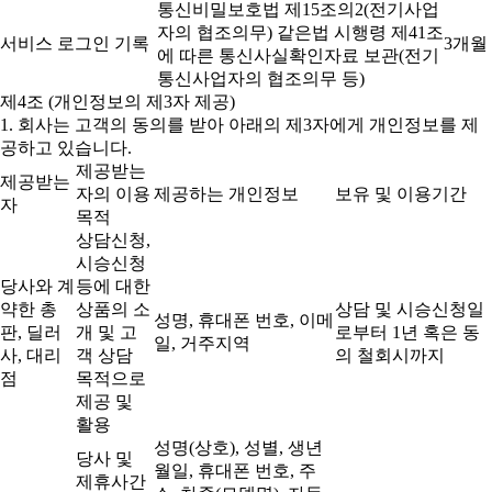
통신비밀보호법 제15조의2(전기사업
자의 협조의무) 같은법 시행령 제41조
서비스 로그인 기록
3개월
에 따른 통신사실확인자료 보관(전기
통신사업자의 협조의무 등)
제4조 (개인정보의 제3자 제공)
1. 회사는 고객의 동의를 받아 아래의 제3자에게 개인정보를 제
공하고 있습니다.
제공받는
제공받는
자의 이용
제공하는 개인정보
보유 및 이용기간
자
목적
상담신청,
시승신청
당사와 계
등에 대한
약한 총
상품의 소
상담 및 시승신청일
성명, 휴대폰 번호, 이메
판, 딜러
개 및 고
로부터 1년 혹은 동
일, 거주지역
사, 대리
객 상담
의 철회시까지
점
목적으로
제공 및
활용
성명(상호), 성별, 생년
당사 및
월일, 휴대폰 번호, 주
제휴사간