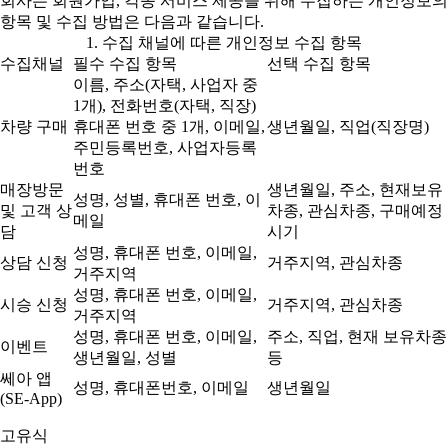
회사는 회원가입, 각종 서비스 제공을 위해 수집하는 개인정보의
항목 및 수집 방법은 다음과 같습니다.
1. 수집 채널에 따른 개인정보 수집 항목
수집채널
필수 수집 항목
선택 수집 항목
이름, 주소(자택, 사업자 중
1개), 전화번호(자택, 직장)
차량 구매
휴대폰 번호 중 1개, 이메일,
생년월일, 직업(직장명)
주민등록번호, 사업자등록
번호
매장방문
생년월일, 주소, 현재보유
성명, 성별, 휴대폰 번호, 이
및 고객 상
차종, 관심차종, 구매예정
메일
담
시기
성명, 휴대폰 번호, 이메일,
상담 신청
거주지역, 관심차종
거주지역
성명, 휴대폰 번호, 이메일,
시승 신청
거주지역, 관심차종
거주지역
성명, 휴대폰 번호, 이메일,
주소, 직업, 현재 보유차종
이벤트
생년월일, 성별
등
쎄아 앱
성명, 휴대폰번호, 이메일
생년월일
(SE-App)
고유식