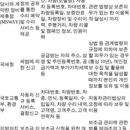
소, 차종(모델명), 자동
정보 공유
당사와 계
차 등록번호, 차대번호,
관련 법령상 보존의
를 통한
약한 정비
차량등록일, 보증만료
무가 없는 한 이용목
수리 예약
제휴점
일, 차량정비 및 수리이
적 달성시 까지
및 수리
(MSWAY)
력, 주행거리, 차량 리콜
서비스 등
및 캠페인 정보, 민원이
제공
력
상법 등 관계법령의
규정에 의하여 보존
공급받는 자의 주소, 성
할 의무가 있는 경우
세법에 의
명 및 주민등록번호, 공
(통상 10년), 개인정
국세청
한 신고
급가액과 부가가치세액
보 수집 및 활용에
등
대한 목적을 달성할
때까지 본인의 개인
정보를 보유 및 이용
차대번호, 차량번호, 차
자동차 신
국토교통
종, 연식, 등록일자, 수
자동차관리법상의
규 등록
부, 환경
입일자, 차량 수리 내역,
요청에 따라 보유 및
서비스,
부
고객명, 고객주소, 고객
이용
결함신고
연락처 등
보조금 관리에 관한
지방자치
보조금 지
보조금 신청을 위한 개
법률 제26조의 3 등