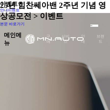
25년 힘찬쎄아밴 2주년 기념 영
이벤트
안내
이벤트
상공모전 > 이벤트
본문 바로가기
메인메
모
구
서비
안
브랜
델
매
스
내
드
뉴